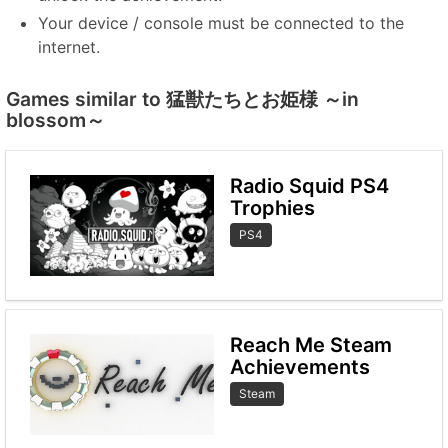
Your device / console must be connected to the
internet.
Games similar to 猛獣たちとお姫様 ～in
blossom～
Radio Squid PS4
Trophies
PS4
Reach Me Steam
Achievements
Steam